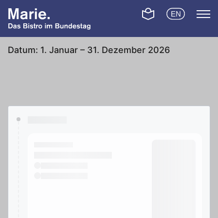
Skip to content
Switch to Leichte
EN
Switch to En
Datum:
1. Januar – 31. Dezember 2026