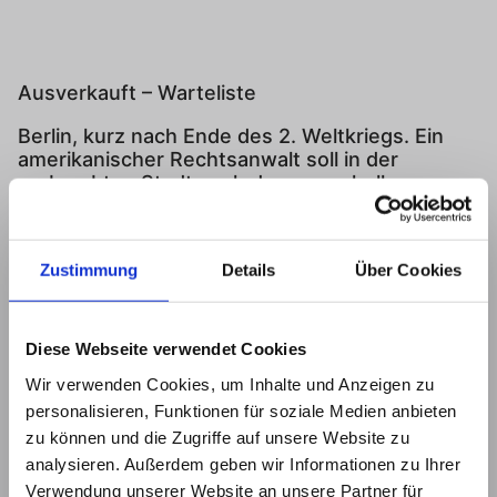
Ausverkauft – Warteliste
Berlin, kurz nach Ende des 2. Weltkriegs. Ein
amerikanischer Rechtsanwalt soll in der
zerbombten Stadt nach dem verschollenen
Erben eines großen Vermögens suchen. Dabei
kommt er einer skrupellosen Geldfälscherbande
in die Quere und muss schon bald um sein
Zustimmung
Details
Über Cookies
Leben fürchten. Es kommt zu spektakulären
Verfolgungsjagden in VW-Käfern durch Berlin,
mit einem finalen Showdown in der Ruine des
Reichstagsgebäudes.
Diese Webseite verwendet Cookies
Wir verwenden Cookies, um Inhalte und Anzeigen zu
Ort: Marie. Das Bistro im Bundestag
Marie-Elisabeth-Lüders-Haus Adele-Schreiber-
personalisieren, Funktionen für soziale Medien anbieten
Krieger-Straße 1, 10117 Berlin Deutschland
zu können und die Zugriffe auf unsere Website zu
analysieren. Außerdem geben wir Informationen zu Ihrer
Freitag, 6. März
Verwendung unserer Website an unsere Partner für