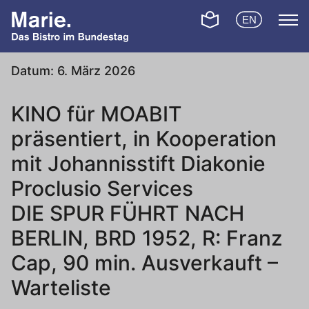
Skip to content
Switch to Leichte
EN
Switch to En
Datum:
6. März 2026
KINO für MOABIT
präsentiert, in Kooperation
mit Johannisstift Diakonie
Proclusio Services
DIE SPUR FÜHRT NACH
BERLIN, BRD 1952, R: Franz
Cap, 90 min. Ausverkauft –
Warteliste