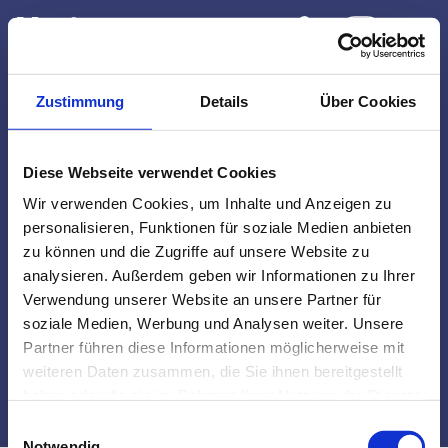
Skip to content
Switch to Leichte
EN
Switch to En
Montag bis Freitag
11–20:00 Uhr
Samstag
Zustimmung
Details
Über Cookies
12–18:30 Uhr
@marieimbundestag
Diese Webseite verwendet Cookies
Wir verwenden Cookies, um Inhalte und Anzeigen zu
+49 30 206 794 12
personalisieren, Funktionen für soziale Medien anbieten
hallo@marieimbundestag.de
zu können und die Zugriffe auf unsere Website zu
analysieren. Außerdem geben wir Informationen zu Ihrer
Marie. Das Bistro im Bundestag
Verwendung unserer Website an unsere Partner für
Marie-Elisabeth-Lüders-Haus
Adele-Schreiber-Krieger-Straße 1
soziale Medien, Werbung und Analysen weiter. Unsere
10117 Berlin
Partner führen diese Informationen möglicherweise mit
weiteren Daten zusammen, die Sie ihnen bereitgestellt
Impressum
haben oder die sie im Rahmen Ihrer Nutzung der Dienste
Datenschutz
gesammelt haben.
Einwilligungsauswahl
Notwendig