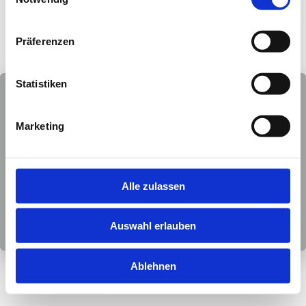
Präferenzen
Statistiken
Das Bistro nun auch immer Samstags von
12–18:30 Uhr geöffnet!
Marketing
Hinweis: Samstags keine warme Küche,
stattdessen: Kaffee & Tee, Kuchen, Weiß-
und Rotwein, Aperol Spritz und weitere
erfrischende Getränke.
Alle zulassen
Schließen
Auswahl erlauben
Ablehnen